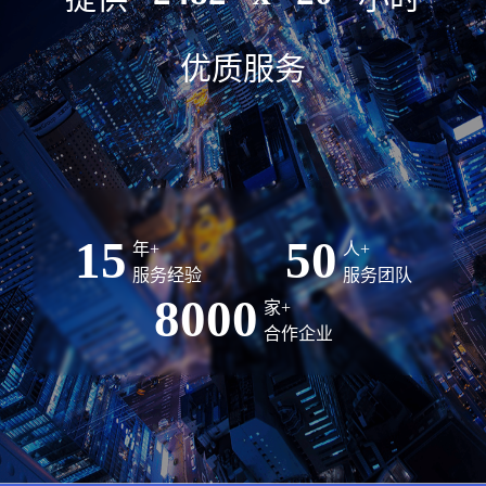
优质服务
15
50
年+
人+
服务经验
服务团队
8000
家+
合作企业