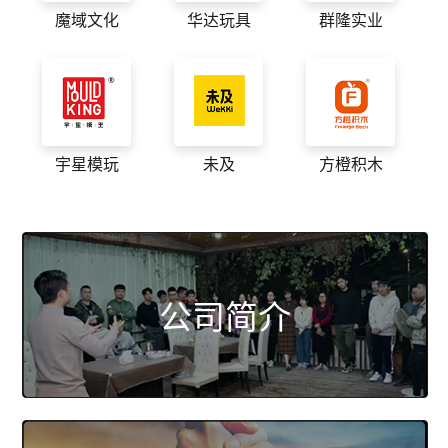
魔域文化
华达玩具
群隆实业
宇星模玩
未及
方橙积木
公司简介